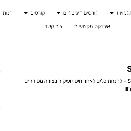
מויות
קורסים דיגיטליים
קורסים
חנות
אינדקס מקצועיות
צור קשר
מגש העשוי מנירוסטה של חברת Staleks – להנחת כלים לאחר חיטוי ועיקור בצורה מסודרת,
!!
מחיר
נוכחי
וא:
59.00 