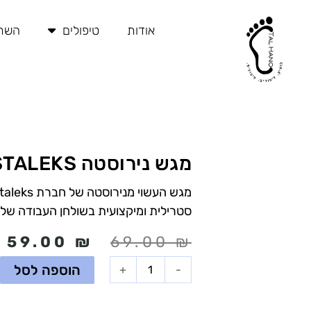
ילוג
תוכן
אודות
טיפולים
השתל
מגש נירוסטה STALEKS
סטרילית ומיקצועית בשולחן העבודה שלך!
המחיר
ה
59.00
₪
69.00
₪
המקורי
ה
כמות
הוספה לסל
+
-
של
היה:
ה
מגש
₪.
69.00 ₪.