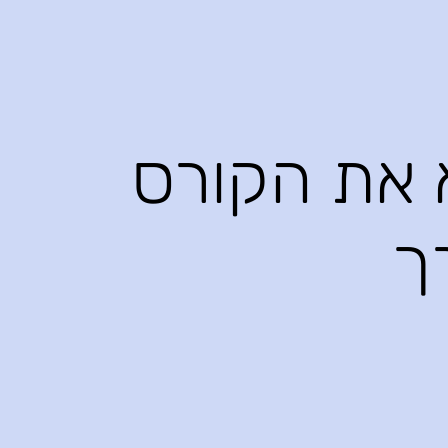
א את הקורס
ך