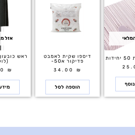
המלאי
אזל מן
דיספו שקית לאמבט
ות
פדיקור א50-
(לו
25
00
₪
34.00
₪
וסף
הוספה לסל
מידע