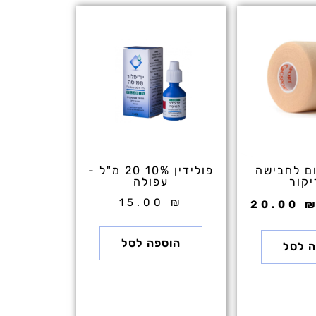
מחיר
המחיר
מקורי
הנוכחי
יה:
הוא:
20.00 ₪.
50.00 ₪
ם לחבישה
פולידין 10% 20 מ"ל -
קור
עפולה
15.00
₪
20.00
הוספה לסל
ה לסל