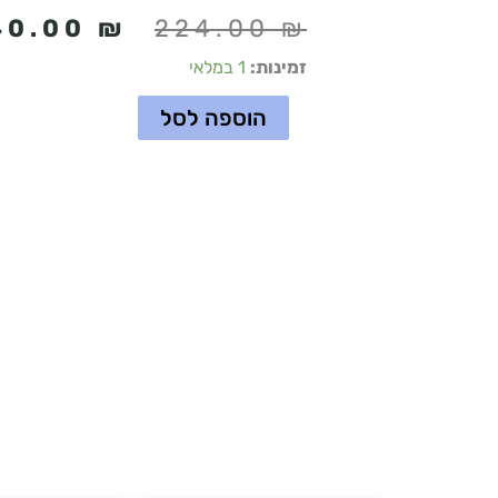
המחיר
40.00
₪
224.00
₪
המקורי
כמות
זמינות:
1 במלאי
של
היה:
הוספה לסל
פורמולה
224.00 ₪.
לעור
קשה
125
#7+
מ"ל
Footlogix
-
בשליחת
תעודת
מקצוע
תקבלי
הנחה