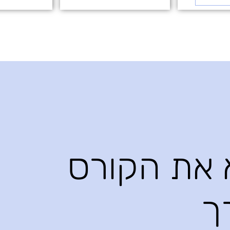
א את הקורס
ך