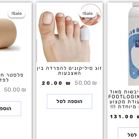
חיר
המחיר
המחיר
המחיר
ה
קורי
הנוכחי
המקורי
הנוכחי
ה
Sale!
Sale!
Sale!
Sale!
ה:
הוא:
היה:
הוא:
ה
.
20.00 ₪.
50.00 ₪.
131.00 ₪.
210.00 
זוג סיליקונים להפרדה בין
האצבעות
פלסטר חו
לפדי
50.00
₪
20.00
₪
50.00
₪
₪
יבשות מאוד
12 #3 מ"ל FOOTLOGIX
הוספה לסל
ודת מקצוע
יוחדת !!!
הוספ
131.00
לסל