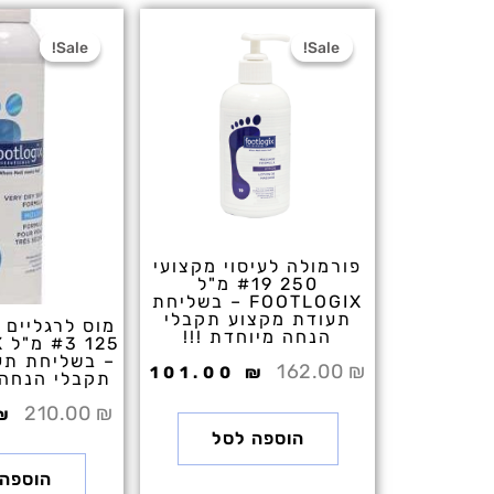
מיוחדת
המחיר
המחיר
המ
המקורי
הנוכחי
המ
!!!
Sale!
Sale!
Sale!
Sale!
היה:
הוא:
הי
₪.
101.00 ₪.
162.00 ₪.
פורמולה לעיסוי מקצועי
250 #19 מ"ל
FOOTLOGIX – בשליחת
תעודת מקצוע תקבלי
מוס לרגליים 
הנחה מיוחדת !!!
5
– בשליחת תע
162.00
₪
101.00
₪
תקבלי הנחה מ
210.00
₪
₪
הוספה לסל
הוספה 