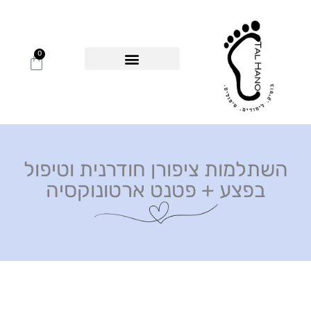
ילוג
תוכן
0
עגלת
קניות
בוגרות מספרות
קורסים דיגיטליים
אינדקס מקצועיות
השתלמות ציפורן חודרנית וטיפול
בפצע + פטנט ארטונוקסיה