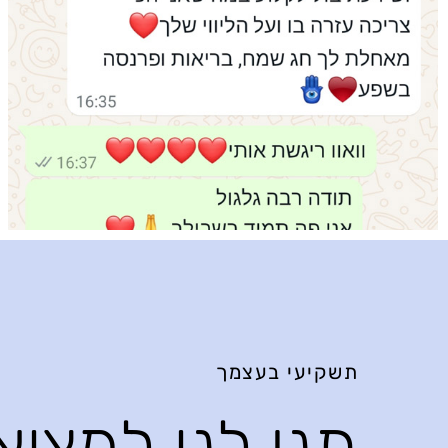
תשקיעי בעצמך
תני לנו למצו